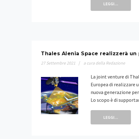
LEGGI...
Thales Alenia Space realizzerà un
27
Settembre
2021
a cura della Redazione
La joint venture di Tha
Europea di realizzare 
nuova generazione per 
Lo scopo è di support
LEGGI...