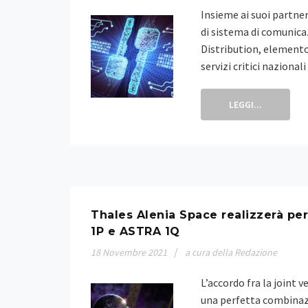
Insieme ai suoi partner
di sistema di comunica
Distribution, elemento
servizi critici nazionali
LEGGI...
Thales Alenia Space realizzerà per
1P e ASTRA 1Q
18
Novembre
2021
a cura della Redazione
L’accordo fra la joint
una perfetta combinazi