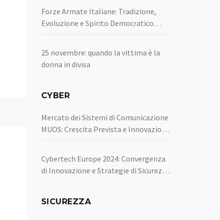
Forze Armate Italiane: Tradizione,
Evoluzione e Spirito Democratico
Intervista all’avvocato Verni
25 novembre: quando la vittima è la
donna in divisa
CYBER
Mercato dei Sistemi di Comunicazione
MUOS: Crescita Prevista e Innovazioni
Tecnologiche fino al 2032
Cybertech Europe 2024: Convergenza
di Innovazione e Strategie di Sicurezza
Avanzate
SICUREZZA