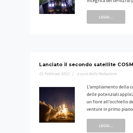
integrità dei servizi d
LEGGI...
Lanciato il secondo satellite CO
01
Febbraio
2022
a cura della Redazione
L’ampliamento della c
delle potenziali appli
un fiore all’occhiello d
venture in primo piano
LEGGI...