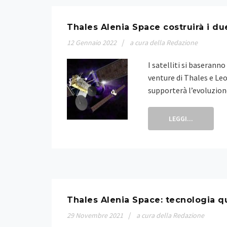
Thales Alenia Space costruirà i due
12
Gennaio
2022
a cura della Redazione
I satelliti si baserann
venture di Thales e Le
supporterà l’evoluzione
LEGGI...
Thales Alenia Space: tecnologia q
29
Novembre
2021
a cura della Redazione