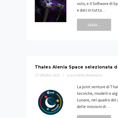
volo, e il Software di 
e dati in tutta…
LEGGI...
Thales Alenia Space selezionata da
27
Ottobre
2021
a cura della Redazione
La joint venture di Tha
tecniche, modelli e al
Lunare, nel quadro del
delle missioni di…