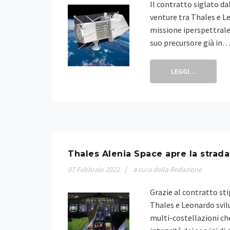
Il contratto siglato da
venture tra Thales e Le
missione iperspettrale 
suo precursore già in
LEGGI...
Thales Alenia Space apre la strada 
07
Febbraio
2022
a cura della Redazione
Grazie al contratto sti
Thales e Leonardo svil
multi-costellazioni che