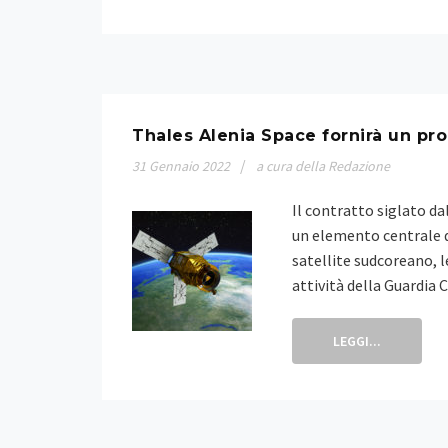
Thales Alenia Space fornirà un p
31
Gennaio
2022
a cura della Redazione
Il contratto siglato d
un elemento centrale d
satellite sudcoreano, l
attività della Guardia
LEGGI...