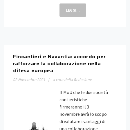
LEGGI...
Fincantieri e Navantia: accordo per
rafforzare la collaborazione nella
difesa europea
02
Novembre
2021
a cura della Redazione
Il MoU che le due società
cantieristiche
firmeranno il 3
novembre avrà lo scopo
di valutare i vantaggi di
una collaborazione