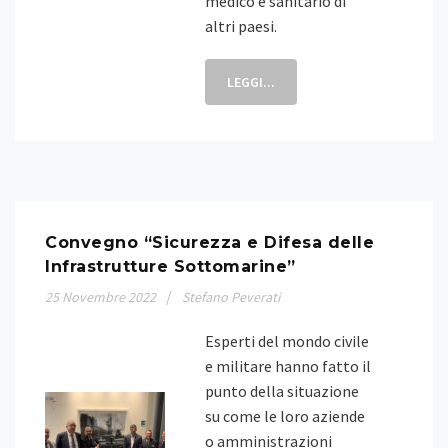
medico e sanitario di
altri paesi.
LEGGI...
Convegno “Sicurezza e Difesa delle
Infrastrutture Sottomarine”
25
Novembre
2022
Stefano Peverati
Esperti del mondo civile
e militare hanno fatto il
punto della situazione
su come le loro aziende
o amministrazioni