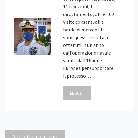
11 ispezioni, 1
dirottamento, oltre 100
visite consensuali a
bordo di mercantili:
sono questi i risultati
ottenuti in un anno
dall’operazione navale
varata dall’Unione
Europea per supportare
il processo…
LEGGI...
Navigazione
Articoli meno recenti