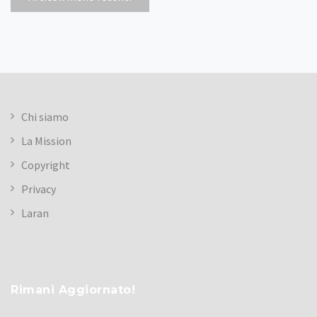
articoli
Chi siamo
La Mission
Copyright
Privacy
Laran
Rimani Aggiornato!