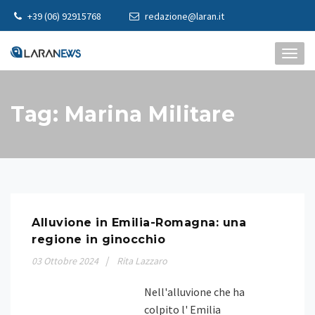
Skip
+39 (06) 92915768
redazione@laran.it
to
content
TOGG
NAVI
Tag:
Marina Militare
Alluvione in Emilia-Romagna: una
regione in ginocchio
03
Ottobre
2024
Rita Lazzaro
Nell'alluvione che ha
colpito l' Emilia