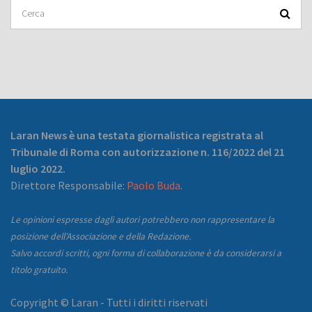
Laran News è una testata giornalistica registrata al
Tribunale di Roma con autorizzazione n. 116/2022 del 21
luglio 2022.
Direttore Responsabile:
Paolo Buda
.
Le opinioni espresse dagli autori potrebbero non rappresentare la
posizione dell’Associazione e della Redazione.
Salvo accordi scritti, ogni forma di collaborazione è da considerarsi a
titolo gratuito.
Copyright © Laran - Tutti i diritti riservati