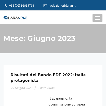
Skip
+39 (06) 92915768
redazione@laran.it
to
content
TOGG
NAVI
Mese:
Giugno 2023
Risultati del Bando EDF 2022: Italia
protagonista
29
Giugno
2023
Paolo Buda
Il 26 giugno, la
Commissione Europea